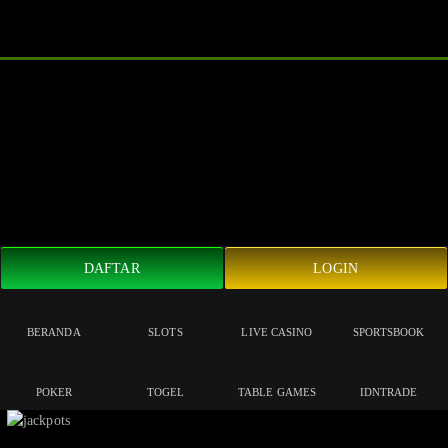
Slot Gacor Buaya77
DAFTAR
LOGIN
BERANDA
SLOTS
LIVE CASINO
SPORTSBOOK
POKER
TOGEL
TABLE GAMES
IDNTRADE