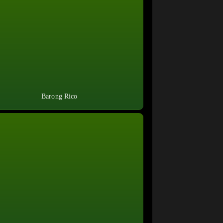
Barong Rico