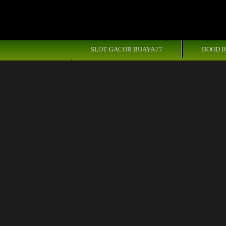
SLOT GACOR BUAYA77
DOOD 
VIDEO DOOD BARAT