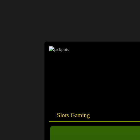
Slots Gaming