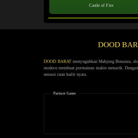
Castle of Fire
DOOD BARAT
DOOD BARAT
menyuguhkan Mahjong Bonanza, slot 
modern membuat permainan makin menarik. Dengan RT
sensasi cuan hadir nyata.
Partner Game