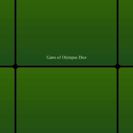
Gates of Olympus Dice