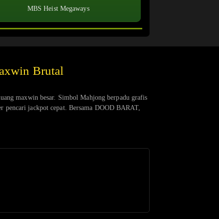
MBS Heist Megaways
xwin Brutal
luang maxwin besar. Simbol Mahjong berpadu grafis
tter pencari jackpot cepat. Bersama DOOD BARAT,