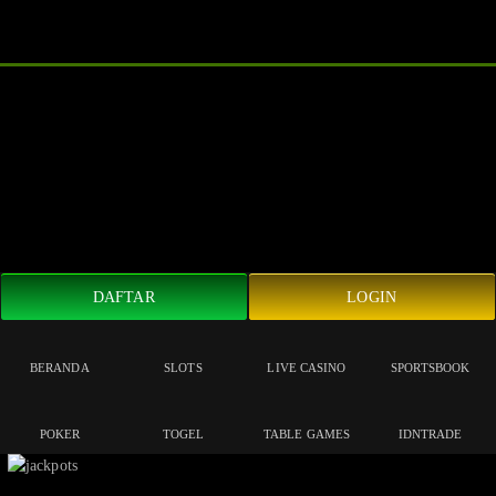
Slot Gacor Buaya77
DAFTAR
LOGIN
BERANDA
SLOTS
LIVE CASINO
SPORTSBOOK
POKER
TOGEL
TABLE GAMES
IDNTRADE