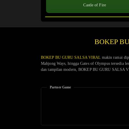
Castle of Fire
BOKEP BU 
BOKEP BU GURU SALSA VIRAL
makin ramai dipe
Mahjong Ways, hingga Gates of Olympus tersedia leng
dan tampilan modern, BOKEP BU GURU SALSA VIRAL 
Partner Game