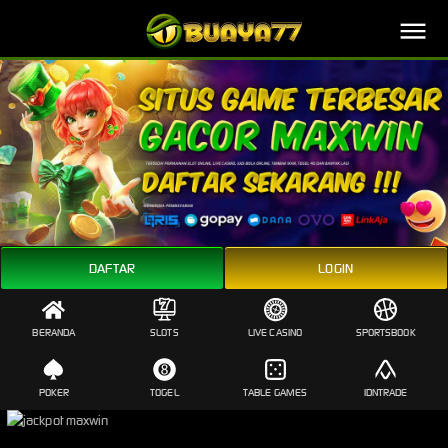
Slot Gacor Buaya77
DAFTAR
LOGIN
BERANDA
SLOTS
LIVE CASINO
SPORTSBOOK
POKER
TOGEL
TABLE GAMES
IDNTRADE