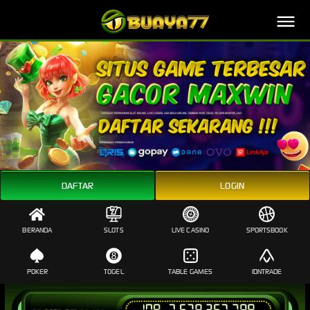
Slot Gacor Buaya77
DAFTAR
LOGIN
BERANDA
SLOTS
LIVE CASINO
SPORTSBOOK
POKER
TOGEL
TABLE GAMES
IDNTRADE