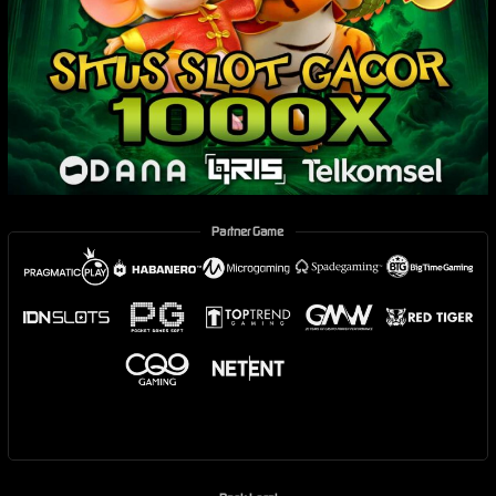
Partner Game